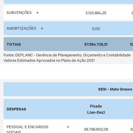
SUBVENÇÕES
2.123.884,25
AMORTIZAÇÕES
0,00
TOTAIS
97.554.735,31
1
Fonte: GEPLANC - Gerência de Planejamento, Orçamento e Contabilidade
Valores Estimados Aprovados no Plano de Ação 2021
SESI - Mato Grosso 
Fixada
DESPESAS
(Jan-Dez)
PESSOAL E ENCARGOS
38.788.802,08
3
SOCIAIS