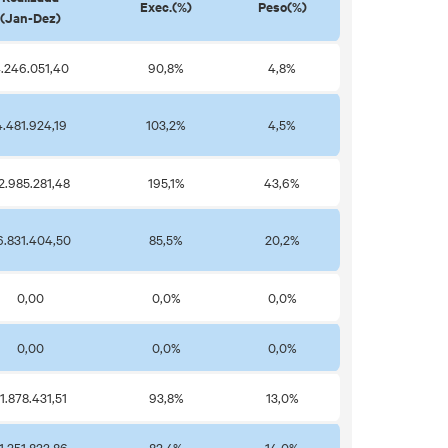
Exec.(%)
Peso(%)
(Jan-Dez)
.246.051,40
90,8%
4,8%
4.481.924,19
103,2%
4,5%
2.985.281,48
195,1%
43,6%
6.831.404,50
85,5%
20,2%
0,00
0,0%
0,0%
0,00
0,0%
0,0%
11.878.431,51
93,8%
13,0%
1.251.833,86
82,4%
14,0%