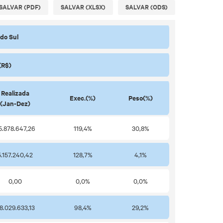
SALVAR (PDF)
SALVAR (XLSX)
SALVAR (ODS)
do Sul
(R$)
Realizada
Exec.(%)
Peso(%)
(Jan-Dez)
5.878.647,26
119,4%
30,8%
5.157.240,42
128,7%
4,1%
0,00
0,0%
0,0%
8.029.633,13
98,4%
29,2%