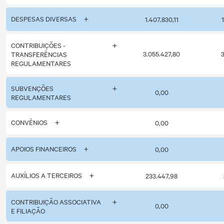
DESPESAS DIVERSAS
1.407.830,11
CONTRIBUIÇÕES -
3.055.427,80
3
TRANSFERÊNCIAS
REGULAMENTARES
SUBVENÇÕES
0,00
REGULAMENTARES
CONVÊNIOS
0,00
APOIOS FINANCEIROS
0,00
AUXÍLIOS A TERCEIROS
233.447,98
CONTRIBUIÇÃO ASSOCIATIVA
0,00
E FILIAÇÃO