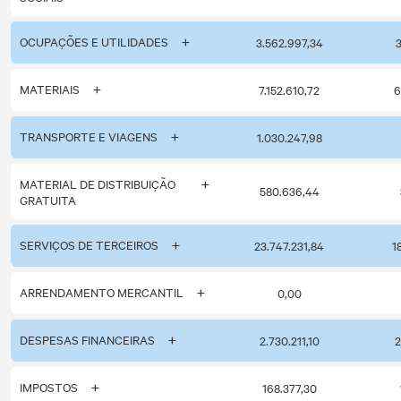
OCUPAÇÕES E UTILIDADES
3.562.997,34
3
MATERIAIS
7.152.610,72
6
TRANSPORTE E VIAGENS
1.030.247,98
MATERIAL DE DISTRIBUIÇÃO
580.636,44
GRATUITA
SERVIÇOS DE TERCEIROS
23.747.231,84
1
ARRENDAMENTO MERCANTIL
0,00
DESPESAS FINANCEIRAS
2.730.211,10
2
IMPOSTOS
168.377,30