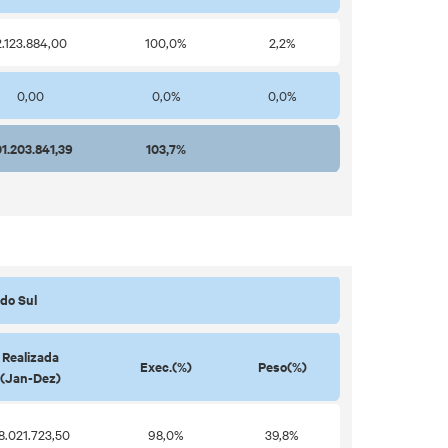
2.123.884,00
100,0%
2,2%
0,00
0,0%
0,0%
01.203.841,39
103,7%
do Sul
Realizada
Exec.(%)
Peso(%)
(Jan-Dez)
8.021.723,50
98,0%
39,8%