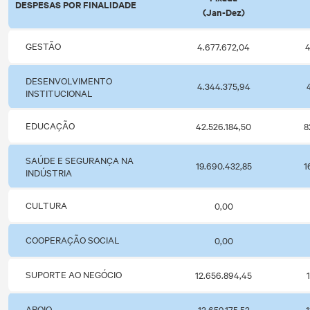
DESPESAS POR FINALIDADE
(Jan-Dez)
GESTÃO
4.677.672,04
4
DESENVOLVIMENTO
4.344.375,94
INSTITUCIONAL
EDUCAÇÃO
42.526.184,50
8
SAÚDE E SEGURANÇA NA
19.690.432,85
1
INDÚSTRIA
CULTURA
0,00
COOPERAÇÃO SOCIAL
0,00
SUPORTE AO NEGÓCIO
12.656.894,45
APOIO
13.659.175,53
1